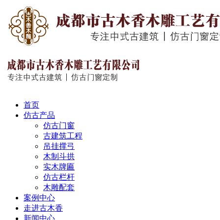
首页
仿古产品
仿古门窗
古建筑工程
吊挂撑弓
木制斗拱
实木牌匾
仿古栏杆
木雕配套
案例中心
走进古木香
新闻中心