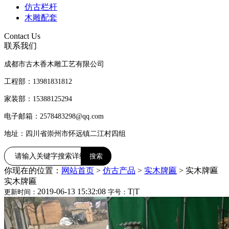
仿古栏杆
木雕配套
Contact Us
联系我们
成都市古木香木雕工艺有限公司
工程部：13981831812
家装部：15388125294
电子邮箱：2578483298@qq.com
地址：四川省崇州市怀远镇二江村四组
你现在的位置：
网站首页
>
仿古产品
>
实木牌匾
>
实木牌匾
实木牌匾
2019-06-13 15:32:08
T
|
T
更新时间：
字号：