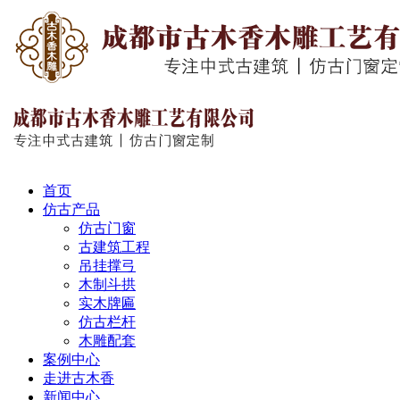
首页
仿古产品
仿古门窗
古建筑工程
吊挂撑弓
木制斗拱
实木牌匾
仿古栏杆
木雕配套
案例中心
走进古木香
新闻中心